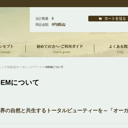
合計数量
0
商品金額
0円(税込)
ニック化粧品|オーガニックアース
>
OEMについて
OEMについて
界の自然と共生するトータルビューティーを～「オーガ