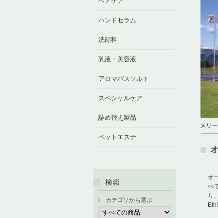
ヘアケア
ハンドセラム
洗顔料
乳液・美容液
アロマバスソルト
スペシャルケア
詰め替え製品
ペットエステ
オー
べ
り、
カテゴリから選ぶ
E