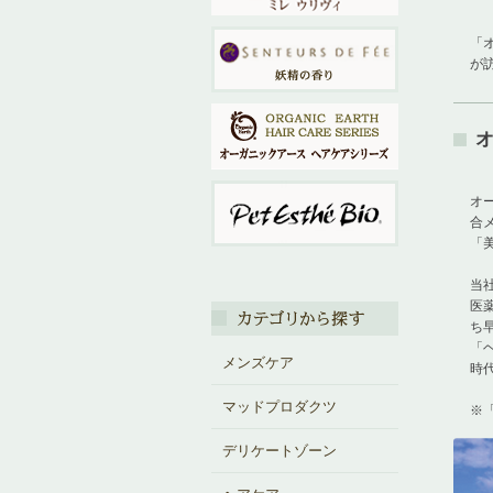
「
が
オ
合
「
当社
医
ち
「
メンズケア
時
マッドプロダクツ
※
デリケートゾーン