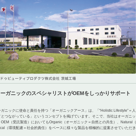
オーガニックのスペシャリストがOEMをしっかりサポート
ガニックに使命と責任を持つ「オーガニックアース」は、「“Holistic Lifestyl
てとつながっている」というコンセプトを掲げています。そこで、当社はオーガニッ
OEM（受託製造）においてもOrganic（オーガニック＝自然との共生）、Natur
thical（環境配慮＝社会的責任）をベースに様々な製品を積極的に提案させていただ