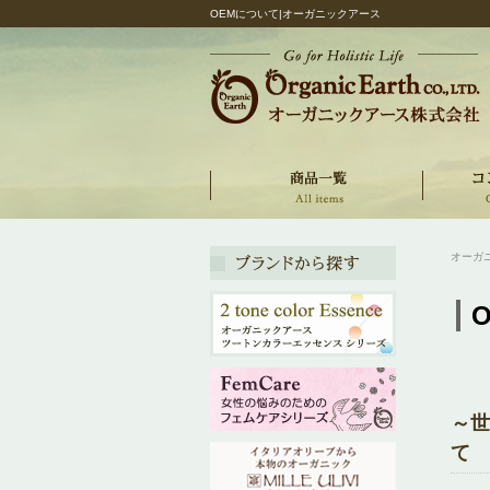
OEMについて|オーガニックアース
オーガ
～世
て