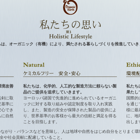
ちは、オーガニック（有機）により、満たされる暮らしづくりを推進していき
環境改善
私たちは、化学的、人工的な製造方法に頼らない製
私たち
品のご提供を追求していきます。
果たし
真剣に取
ヨーロッパ諸国で先進的に進められているオーガニ
国際的
定基準に
ックに対する取り組みや認定制度を取り入れ実践
を通じ
安心でき
し、また、製造の安全が保障された製品の提供によ
様に最
もに自然
り、世界基準のお客様から最大の信頼と満足を得る
に、地
ことを目指します。
出しま
全体・つながり・バランスなどを意味し、人は地球や自然をはじめ自分をとりま
境保全や社会貢献に配慮していること。