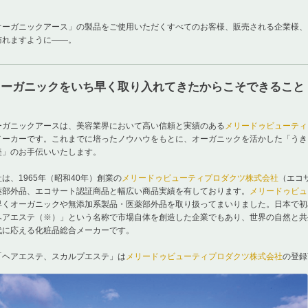
オーガニックアース」の製品をご使用いただくすべてのお客様、販売される企業様、
訪れますように――。
オーガニックをいち早く取り入れてきたからこそできること
ーガニックアースは、美容業界において高い信頼と実績のある
メリードゥビューティ
メーカーです。これまでに培ったノウハウをもとに、オーガニックを活かした「うき
美」のお手伝いいたします。
は、1965年（昭和40年）創業の
メリードゥビューティプロダクツ株式会社
（エコ
薬部外品、エコサート認証商品と幅広い商品実績を有しております。
メリードゥビュ
早くオーガニックや無添加系製品・医薬部外品を取り扱ってまいりました。日本で初
ヘアエステ（※）」という名称で市場自体を創造した企業でもあり、世界の自然と共
代に応える化粧品総合メーカーです。
「ヘアエステ、スカルプエステ」は
メリードゥビューティプロダクツ株式会社
の登録