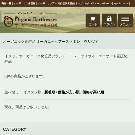
商品一覧｜オーガニック化粧品｜オーガニックアース|自然派化粧品|オーガニックコスメ|organic earth|organic cosme|
オーガニック化粧品|オーガニックアース
>
ミレ ウリヴィ
イタリアオーガニック化粧品ブランド ミレ ウリヴィ エコサート認証化
粧品
0
件の商品がございます。
並べ替え：
オススメ順
/
新着順
/
価格が安い順
/
価格が高い順
現在、商品はございません。
CATEGORY