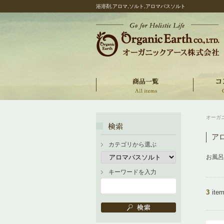
浴溶剤,アロマ,ソルト,アロマバスソルト
オーガ
ア
カテゴリから選ぶ
お風呂
キーワードを入力
3
ite