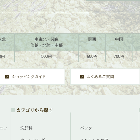
東北
南東北・関東
関西
中国
信越・北陸・中部
0円
500円
600円
700円
ーエッ
洗顔料
パック