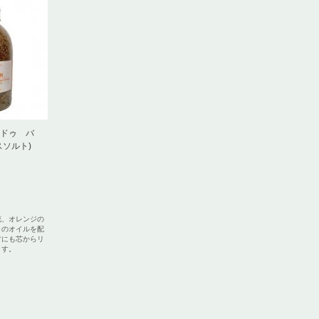
ドゥ バ
スソルト)
花、オレンジの
ラのオイルを配
方にも芯からリ
ます。