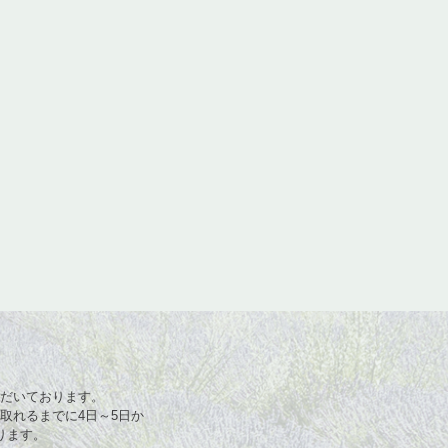
だいております。
取れるまでに4日～5日か
ります。