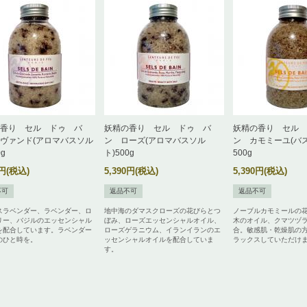
香り セル ドゥ バ
妖精の香り セル ドゥ バ
妖精の香り セル 
ヴァンド(アロマバスソル
ン ローズ(アロマバスソル
ン カモミーユ(バ
0g
ト)500g
500g
円(税込)
5,390
円(税込)
5,390
円(税込)
不可
返品不可
返品不可
スラベンダー、ラベンダー、ロ
地中海のダマスクローズの花びらとつ
ノーブルカモミールの
リー、バジルのエッセンシャル
ぼみ、ローズエッセンシャルオイル、
木のオイル、クマツヅ
を配合しています。ラベンダー
ローズゲラニウム、イランイランのエ
合。敏感肌・乾燥肌の
のひと時を。
ッセンシャルオイルを配合していま
ラックスしていただけ
す。