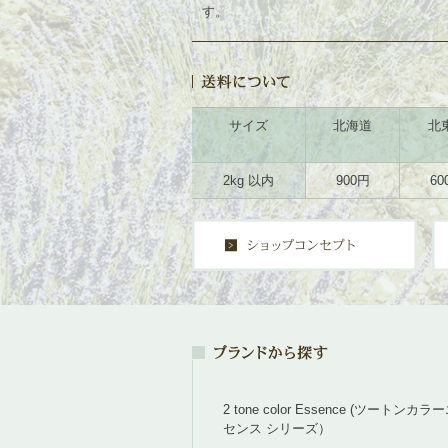
す。
サイズ
北海道
北
2kg 以内
900円
60
2 tone color Essence (ツートンカラ
センス シリーズ）