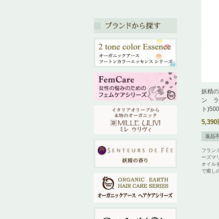
妖精の
ン ラ
ト)50
5,390
返品
フラン
ーズマ
オイル
で癒し