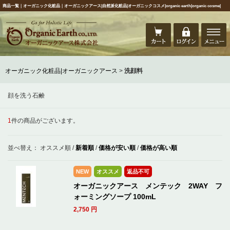
商品一覧｜オーガニック化粧品｜オーガニックアース|自然派化粧品|オーガニックコスメ|organic earth|organic cosme|
オーガニック化粧品|オーガニックアース
>
洗顔料
顔を洗う石鹸
1
件の商品がございます。
並べ替え：
オススメ順
/
新着順
/
価格が安い順
/
価格が高い順
NEW
オススメ
返品不可
オーガニックアース メンテック 2WAY フ
ォーミングソープ 100mL
2,750
円