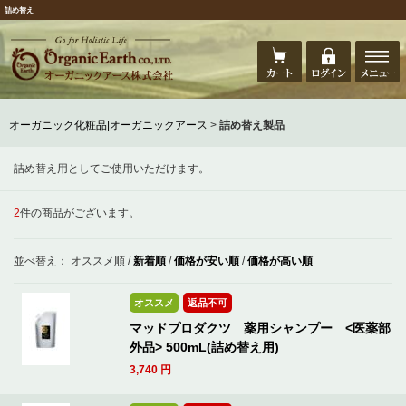
詰め替え
オーガニック化粧品|オーガニックアース
>
詰め替え製品
詰め替え用としてご使用いただけます。
2
件の商品がございます。
並べ替え：
オススメ順
/
新着順
/
価格が安い順
/
価格が高い順
オススメ
返品不可
マッドプロダクツ 薬用シャンプー <医薬部
外品> 500mL(詰め替え用)
3,740
円